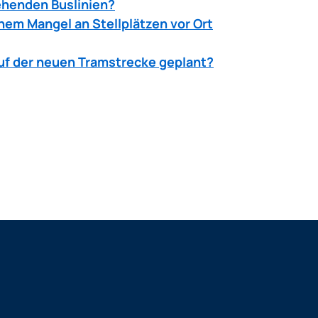
ehenden Buslinien?
inem Mangel an Stellplätzen vor Ort
auf der neuen Tramstrecke geplant?