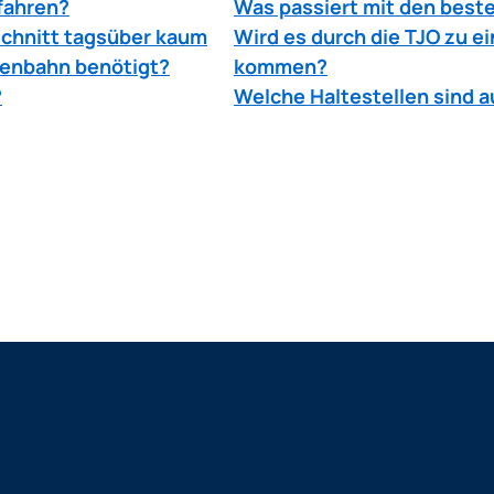
fahren?
Was passiert mit den best
schnitt tagsüber kaum
Wird es durch die TJO zu e
ßenbahn benötigt?
kommen?
?
Welche Haltestellen sind 